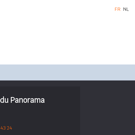
FR
NL
e du Panorama
 43 24