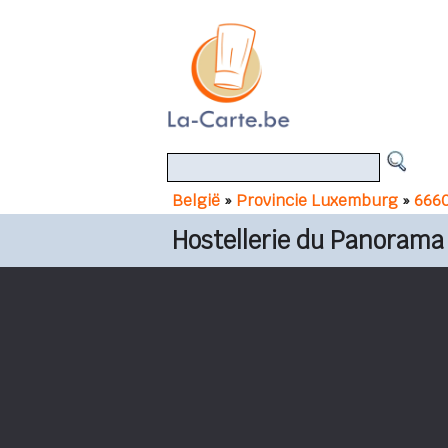
België
»
Provincie Luxemburg
»
6660
Hostellerie du Panorama