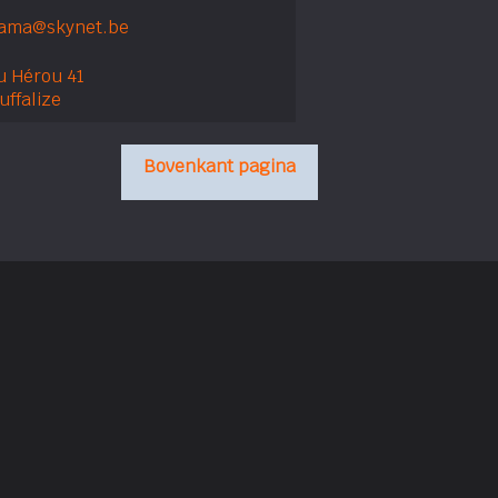
rama@skynet.be
u Hérou 41
uffalize
Bovenkant pagina