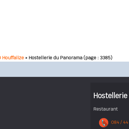
 Houffalize
» Hostellerie du Panorama
(page : 3385)
Hostelleri
Restaurant
084 / 44