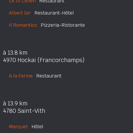
Le St Célien
Restaurant
Albert 1er
Restaurant-Hôtel
Il Romantico
Pizzeria-Ristorante
à 13.8 km
4970 Hockai (Francorchamps)
A la Ferme
Restaurant
à 13.9 km
4780 Saint-Vith
Marquet
Hôtel