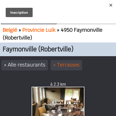
FR
NL
België
»
Provincie Luik
» 4950 Faymonville
(Robertville)
Faymonville (Robertville)
Alle restaurants
Terrasses
à 2.3 km