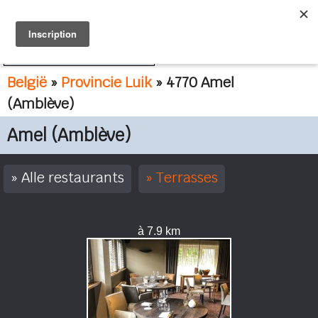
FR
NL
België
»
Provincie Luik
» 4770 Amel
(Amblève)
Amel (Amblève)
Alle restaurants
Terrasses
à 7.9 km