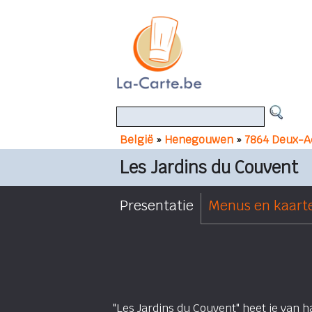
België
»
Henegouwen
»
7864 Deux-A
Les Jardins du Couvent
Presentatie
Menus en kaart
"Les Jardins du Couvent" heet je van h