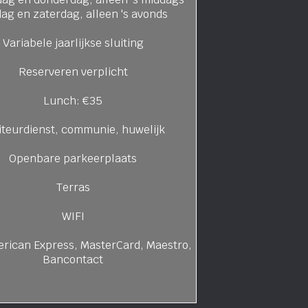
dag en zaterdag, alleen 's avonds
Variabele jaarlijkse sluiting
Reserveren verplicht
Lunch: €35
iteurdienst, communie, huwelijk
Openbare parkeerplaats
Terras
WIFI
erican Express, MasterCard, Maestro,
Bancontact