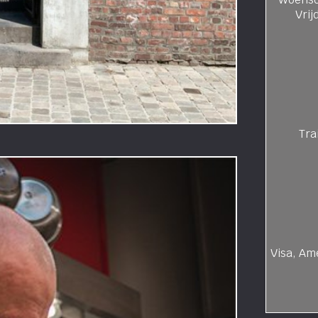
Vrij
Tra
Visa, Am