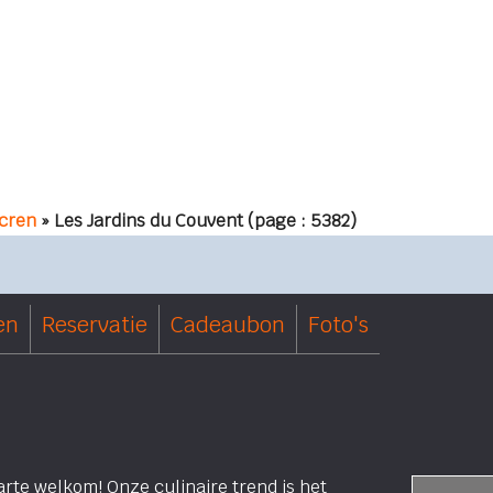
cren
» Les Jardins du Couvent
(page : 5382)
en
Reservatie
Cadeaubon
Foto's
arte welkom! Onze culinaire trend is het