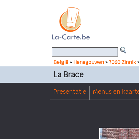
België
»
Henegouwen
»
7060 Zinnik
La Brace
Presentatie
Menus en kaart