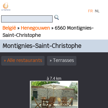
FR
NL
België
»
Henegouwen
» 6560 Montignies-
Saint-Christophe
Montignies-Saint-Christophe
Alle restaurants
Terrasses
à 7.4 km