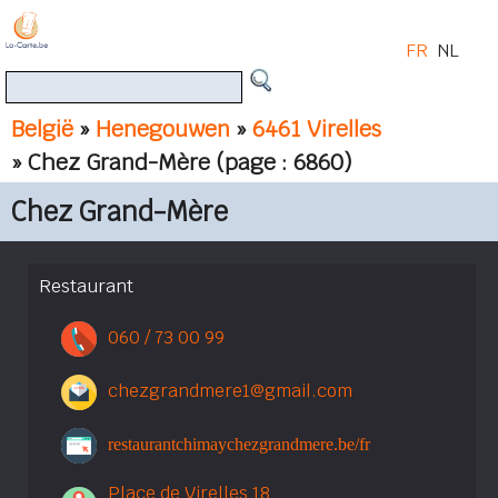
FR
NL
België
»
Henegouwen
»
6461 Virelles
» Chez Grand-Mère
(page : 6860)
Chez Grand-Mère
Restaurant
060 / 73 00 99
chezgrandmere1@gmail.com
restaurantchimaychezgrandmere.be/fr
Place de Virelles 18