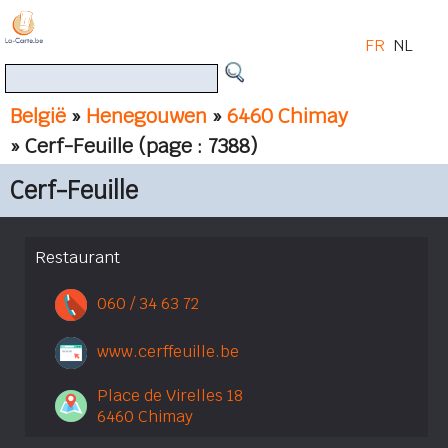
FR
NL
België
»
Henegouwen
»
6460 Chimay
» Cerf-Feuille
(page : 7388)
Cerf-Feuille
Restaurant
060 / 34 63 72
www.cerffeuille.be
Place de Virelles 18
6460 Chimay