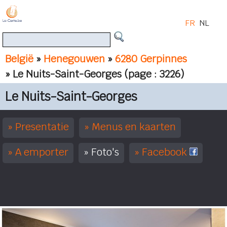
FR
NL
België
»
Henegouwen
»
6280 Gerpinnes
» Le Nuits-Saint-Georges
(page : 3226)
Le Nuits-Saint-Georges
Presentatie
Menus en kaarten
A emporter
Foto's
Facebook