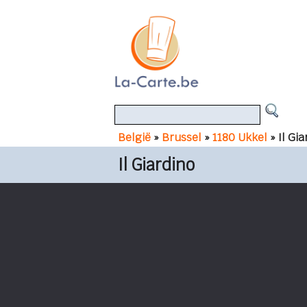
België
»
Brussel
»
1180 Ukkel
» Il Gi
Il Giardino