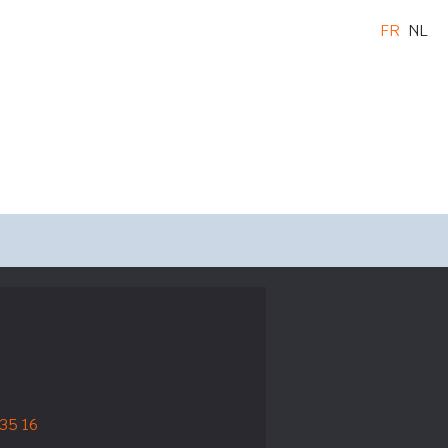
FR
NL
 35 16