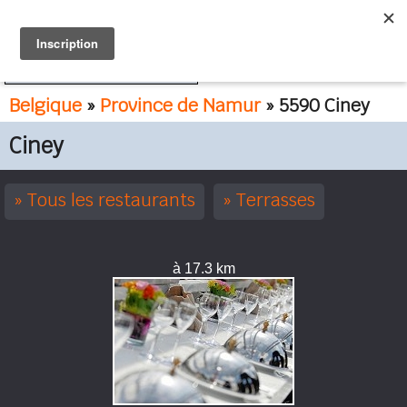
FR
NL
Belgique
»
Province de Namur
» 5590 Ciney
Ciney
Tous les restaurants
Terrasses
à 17.3 km