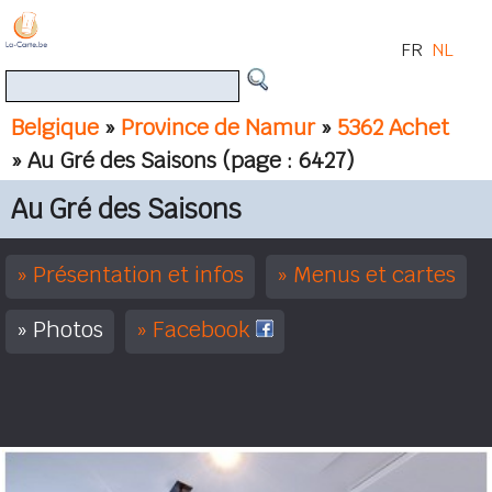
FR
NL
Belgique
»
Province de Namur
»
5362 Achet
» Au Gré des Saisons
(page : 6427)
Au Gré des Saisons
Présentation et infos
Menus et cartes
Photos
Facebook