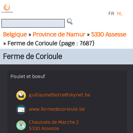
FR
NL
Belgique
»
Province de Namur
»
5330 Assesse
» Ferme de Corioule
(page : 7687)
Ferme de Corioule
Poulet et boeuf
guillaumefastre@skynet.be
www.fermedecorioule.be
Chaussée de Marche 2
5330 Assesse