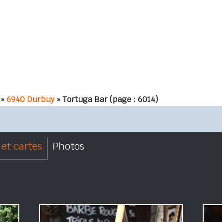
»
6940 Durbuy
» Tortuga Bar
(page : 6014)
et cartes
Photos