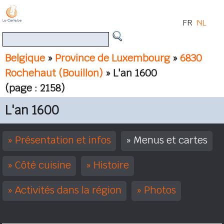
FR
NL
Belgique
»
Province de Luxembourg
»
6830
Rochehaut (Bouillon)
» L'an 1600
(page : 2158)
L'an 1600
Présentation et infos
Menus et cartes
Côté cuisine
Histoire
Activités dans la région
Photos