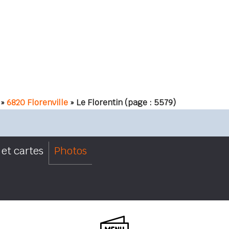
»
6820 Florenville
» Le Florentin
(page : 5579)
et cartes
Photos