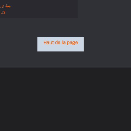
ue 44
hus
Haut de la page