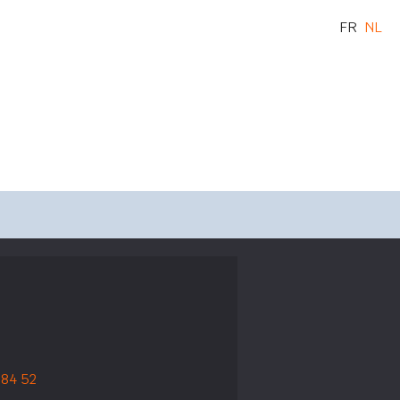
FR
NL
 84 52