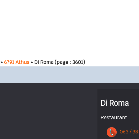
»
6791 Athus
» Di Roma
(page : 3601)
Di Roma
Restaurant
063 / 38