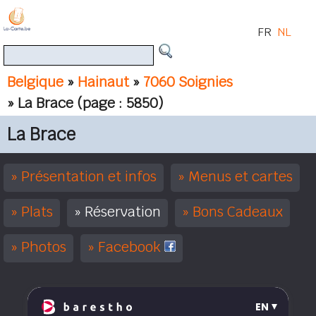
FR
NL
Belgique
»
Hainaut
»
7060 Soignies
» La Brace
(page : 5850)
La Brace
Présentation et infos
Menus et cartes
Plats
Réservation
Bons Cadeaux
Photos
Facebook