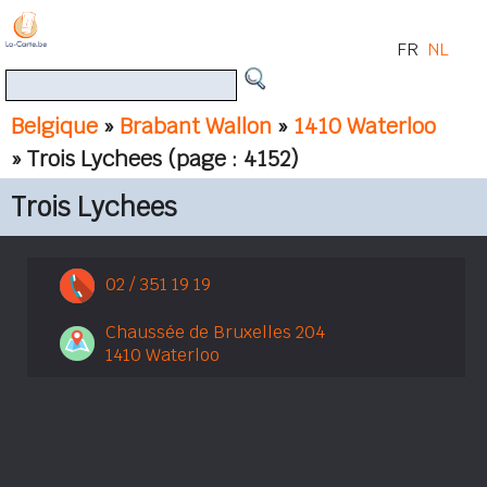
FR
NL
Belgique
»
Brabant Wallon
»
1410 Waterloo
» Trois Lychees
(page : 4152)
Trois Lychees
02 / 351 19 19
Chaussée de Bruxelles 204
1410 Waterloo