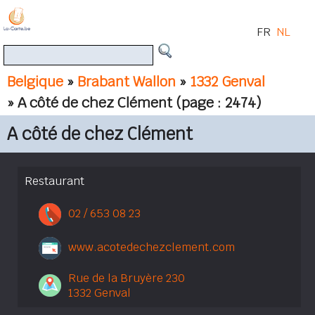
FR
NL
Belgique
»
Brabant Wallon
»
1332 Genval
» A côté de chez Clément
(page : 2474)
A côté de chez Clément
Restaurant
02 / 653 08 23
www.acotedechezclement.com
Rue de la Bruyère 230
1332 Genval