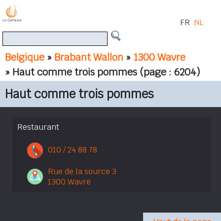
FR
NL
Belgique
»
Brabant Wallon
»
1300 Wavre
» Haut comme trois pommes
(page : 6204)
Haut comme trois pommes
Restaurant
010 / 24 88 78
Rue de la source 3
1300 Wavre