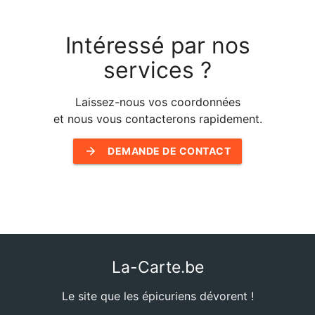
Intéressé par nos
services ?
Laissez-nous vos coordonnées
et nous vous contacterons rapidement.
arrow_forward
DEMANDE DE CONTACT
La-Carte.be
Le site que les épicuriens dévorent !