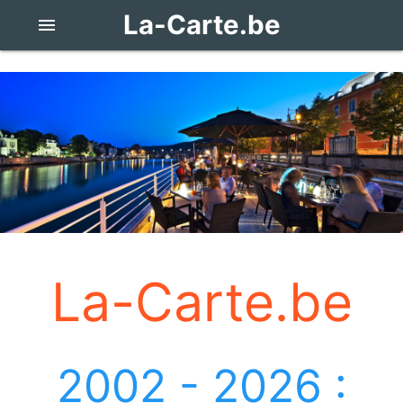
La-Carte.be
menu
La-Carte.be
2002 - 2026 :