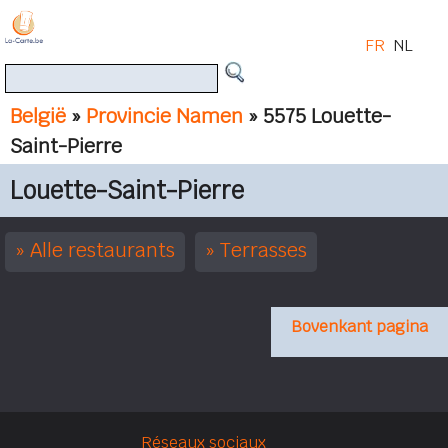
FR
NL
België
»
Provincie Namen
» 5575 Louette-
Saint-Pierre
Louette-Saint-Pierre
Alle restaurants
Terrasses
Bovenkant pagina
Réseaux sociaux