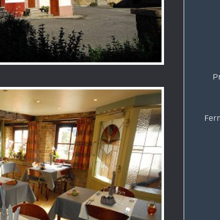
P
Ferm