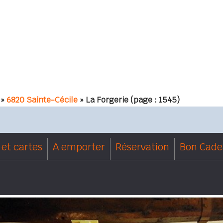
»
6820 Sainte-Cécile
» La Forgerie
(page : 1545)
et cartes
A emporter
Réservation
Bon Cad