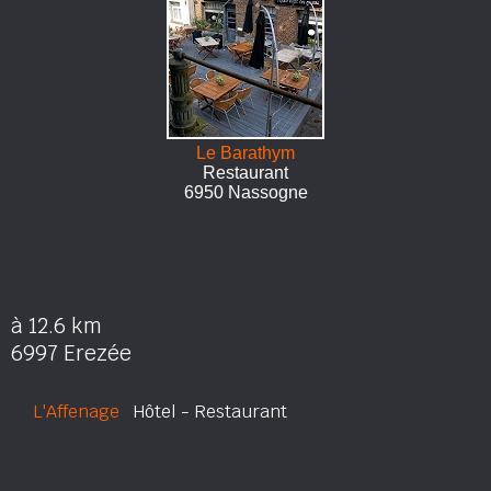
Le Barathym
Restaurant
6950 Nassogne
à 12.6 km
6997 Erezée
L'Affenage
Hôtel - Restaurant