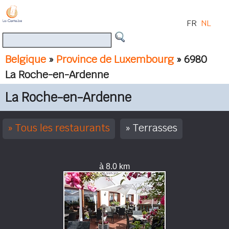
FR
NL
Belgique
»
Province de Luxembourg
» 6980
La Roche-en-Ardenne
La Roche-en-Ardenne
Tous les restaurants
Terrasses
à 8.0 km