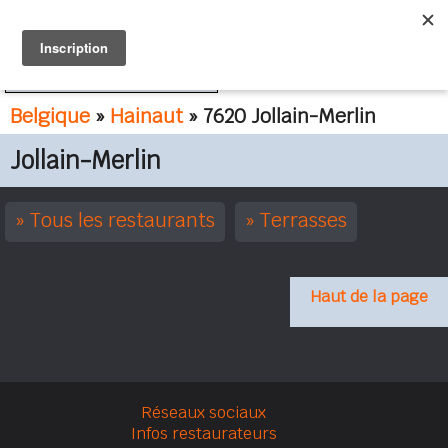
FR
NL
Belgique
»
Hainaut
» 7620 Jollain-Merlin
Jollain-Merlin
Tous les restaurants
Terrasses
Haut de la page
Réseaux sociaux
Infos restaurateurs