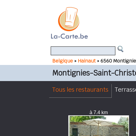
Belgique
»
Hainaut
» 6560 Montignie
Montignies-Saint-Chris
Tous les restaurants
Terrass
à 7.4 km