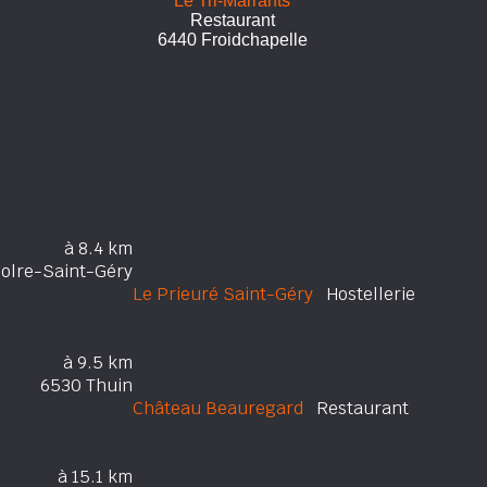
Le Tri-Marrants
Restaurant
6440 Froidchapelle
à 8.4 km
olre-Saint-Géry
Le Prieuré Saint-Géry
Hostellerie
à 9.5 km
6530 Thuin
Château Beauregard
Restaurant
à 15.1 km