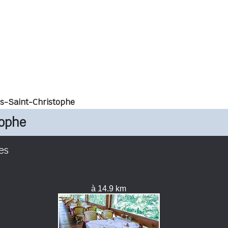
s-Saint-Christophe
tophe
es
à 14.9 km