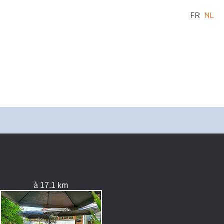
FR
NL
à 17.1 km