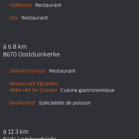
Olijfboom
Restaurant
Ibis
Restaurant
à 6.8 km
8670 Oostduinkerke
Zeilend Fornuis
Restaurant
Restaurant Eglantier
Hôtel Hof ter Duinen
Cuisine gastronomique
Beukenhof
Spécialités de poisson
à 12.3 km