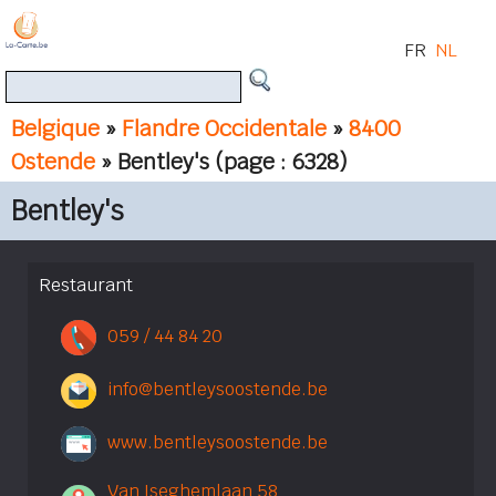
FR
NL
Belgique
»
Flandre Occidentale
»
8400
Ostende
» Bentley's
(page : 6328)
Bentley's
Restaurant
059 / 44 84 20
info@bentleysoostende.be
www.bentleysoostende.be
Van Iseghemlaan 58